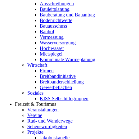
Ausschreibungen
Bauleitplanung
Bauberatung und Bauantrag
Bodenrichtwerte
Bauausschuss
Bauhof
Vermessung
Wasserversorgung
Hochwasser
Mietspiegel
Kommunale Wärmeplanung
Wirtschaft
Firmen
Breitbandinitiative
Breitbanderschließung
Gewerbeflächen
Soziales
KISS Selbsthilfegruppen
Freizeit & Tourismus
Veranstaltungen
Vereine
Rad- und Wanderwege
Sehenswürdigkeiten
Projekte
Jakobuskapelle