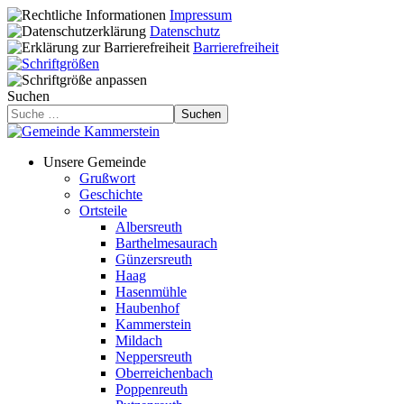
Impressum
Datenschutz
Barrierefreiheit
Suchen
Suchen
Unsere Gemeinde
Grußwort
Geschichte
Ortsteile
Albersreuth
Barthelmesaurach
Günzersreuth
Haag
Hasenmühle
Haubenhof
Kammerstein
Mildach
Neppersreuth
Oberreichenbach
Poppenreuth