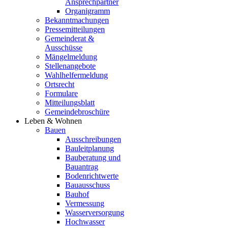
Ansprechpartner
Organigramm
Bekanntmachungen
Pressemitteilungen
Gemeinderat &
Ausschüsse
Mängelmeldung
Stellenangebote
Wahlhelfermeldung
Ortsrecht
Formulare
Mitteilungsblatt
Gemeindebroschüre
Leben & Wohnen
Bauen
Ausschreibungen
Bauleitplanung
Bauberatung und
Bauantrag
Bodenrichtwerte
Bauausschuss
Bauhof
Vermessung
Wasserversorgung
Hochwasser