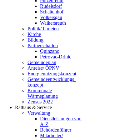
Putzenreuth
Rudelsdorf
Schattenhof
Volkersgau
Waikersreuth
Politik/ Parteien
Kirche
Bildung
Partnerschaften
Quinzano
Petrovac-Drinić
Gemeindeplan
Anreise/ ÖPNV
Energienutzungskonzept
Gemeindeentwicklungs­
konzept
Kommunale
Wärmeplanung
Zensus 2022
Rathaus & Service
Verwaltung
Dienstleistungen von
A-Z
Behördenführer
Mitarbeiter/