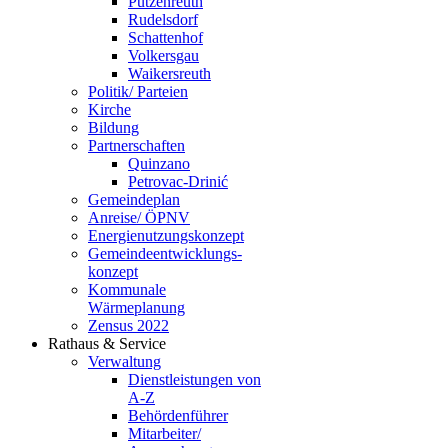
Putzenreuth
Rudelsdorf
Schattenhof
Volkersgau
Waikersreuth
Politik/ Parteien
Kirche
Bildung
Partnerschaften
Quinzano
Petrovac-Drinić
Gemeindeplan
Anreise/ ÖPNV
Energienutzungskonzept
Gemeindeentwicklungs­
konzept
Kommunale
Wärmeplanung
Zensus 2022
Rathaus & Service
Verwaltung
Dienstleistungen von
A-Z
Behördenführer
Mitarbeiter/