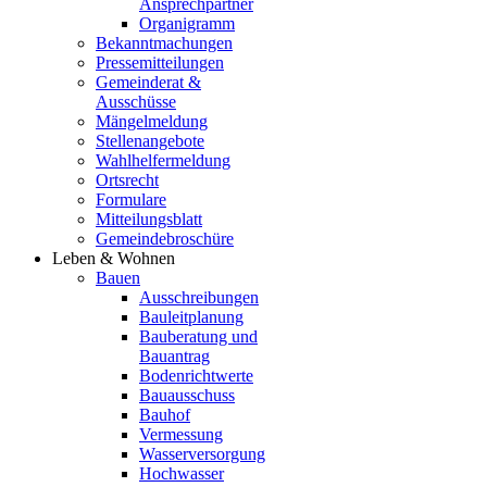
Ansprechpartner
Organigramm
Bekanntmachungen
Pressemitteilungen
Gemeinderat &
Ausschüsse
Mängelmeldung
Stellenangebote
Wahlhelfermeldung
Ortsrecht
Formulare
Mitteilungsblatt
Gemeindebroschüre
Leben & Wohnen
Bauen
Ausschreibungen
Bauleitplanung
Bauberatung und
Bauantrag
Bodenrichtwerte
Bauausschuss
Bauhof
Vermessung
Wasserversorgung
Hochwasser