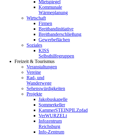
Mietspiegel
Kommunale
Wärmeplanung
Wirtschaft
Firmen
Breitbandinitiative
Breitbanderschließung
Gewerbeflächen
Soziales
KISS
Selbsthilfegruppen
Freizeit & Tourismus
Veranstaltungen
Vereine
Rad- und
Wanderwege
Sehenswürdigkeiten
Projekte
Jakobuskapelle
Sommerkeller
KammerSTEINPILZpfad
VerWURZELt
Infozentrum
Reichsburg
Info-Zentrum