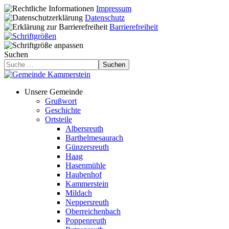
Impressum
Datenschutz
Barrierefreiheit
Suchen
Suchen
Unsere Gemeinde
Grußwort
Geschichte
Ortsteile
Albersreuth
Barthelmesaurach
Günzersreuth
Haag
Hasenmühle
Haubenhof
Kammerstein
Mildach
Neppersreuth
Oberreichenbach
Poppenreuth