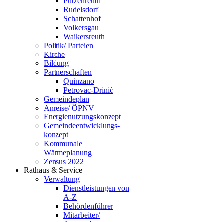
Putzenreuth
Rudelsdorf
Schattenhof
Volkersgau
Waikersreuth
Politik/ Parteien
Kirche
Bildung
Partnerschaften
Quinzano
Petrovac-Drinić
Gemeindeplan
Anreise/ ÖPNV
Energienutzungskonzept
Gemeindeentwicklungs­
konzept
Kommunale
Wärmeplanung
Zensus 2022
Rathaus & Service
Verwaltung
Dienstleistungen von
A-Z
Behördenführer
Mitarbeiter/