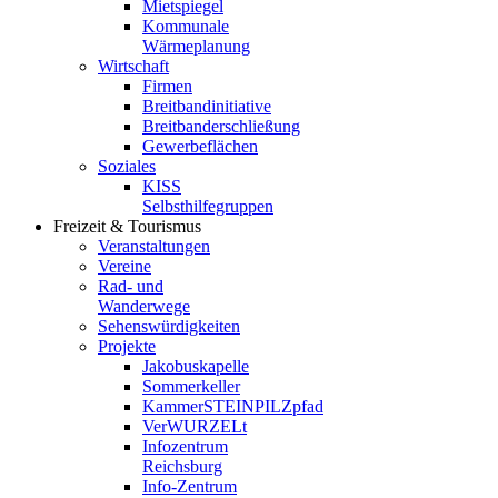
Mietspiegel
Kommunale
Wärmeplanung
Wirtschaft
Firmen
Breitbandinitiative
Breitbanderschließung
Gewerbeflächen
Soziales
KISS
Selbsthilfegruppen
Freizeit & Tourismus
Veranstaltungen
Vereine
Rad- und
Wanderwege
Sehenswürdigkeiten
Projekte
Jakobuskapelle
Sommerkeller
KammerSTEINPILZpfad
VerWURZELt
Infozentrum
Reichsburg
Info-Zentrum