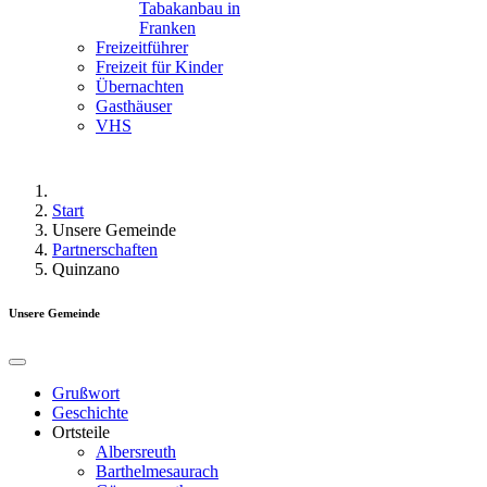
Tabakanbau in
Franken
Freizeitführer
Freizeit für Kinder
Übernachten
Gasthäuser
VHS
Start
Unsere Gemeinde
Partnerschaften
Quinzano
Unsere Gemeinde
Grußwort
Geschichte
Ortsteile
Albersreuth
Barthelmesaurach