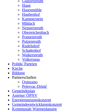
Günzersreuth
Haag
Hasenmühle
Haubenhof
Kammerstein
Mildach
Neppersreuth
Oberreichenbach
Poppenreuth
Putzenreuth
Rudelsdorf
Schattenhof
Waikersreuth
Volkersgau
Politik/ Parteien
Kirche
Bildung
Partnerschaften
Quinzano
Petrovac-Drinić
Gemeindeplan
Anreise/ ÖPNV
Energienutzungskonzept
Gemeindeentwicklungskonzept
Kommunale Wärmeplanung