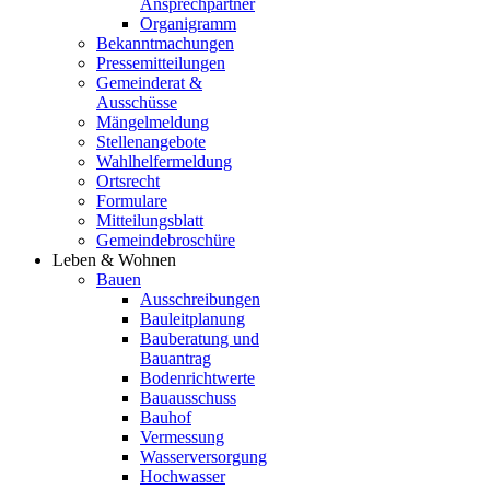
Ansprechpartner
Organigramm
Bekanntmachungen
Pressemitteilungen
Gemeinderat &
Ausschüsse
Mängelmeldung
Stellenangebote
Wahlhelfermeldung
Ortsrecht
Formulare
Mitteilungsblatt
Gemeindebroschüre
Leben & Wohnen
Bauen
Ausschreibungen
Bauleitplanung
Bauberatung und
Bauantrag
Bodenrichtwerte
Bauausschuss
Bauhof
Vermessung
Wasserversorgung
Hochwasser