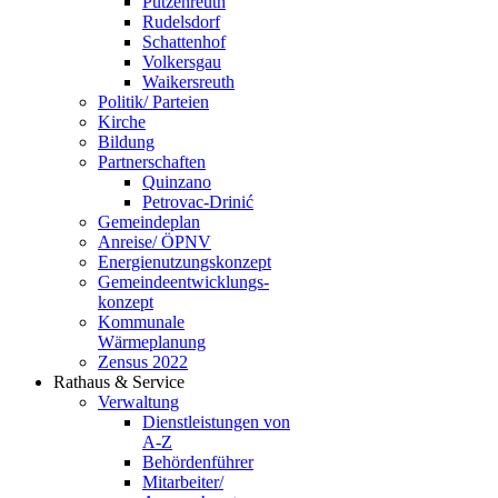
Putzenreuth
Rudelsdorf
Schattenhof
Volkersgau
Waikersreuth
Politik/ Parteien
Kirche
Bildung
Partnerschaften
Quinzano
Petrovac-Drinić
Gemeindeplan
Anreise/ ÖPNV
Energienutzungskonzept
Gemeindeentwicklungs­
konzept
Kommunale
Wärmeplanung
Zensus 2022
Rathaus & Service
Verwaltung
Dienstleistungen von
A-Z
Behördenführer
Mitarbeiter/