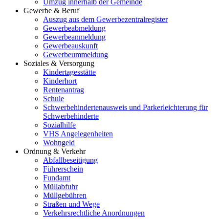
Umzug innerhalb der Gemeinde
Gewerbe & Beruf
Auszug aus dem Gewerbezentralregister
Gewerbeabmeldung
Gewerbeanmeldung
Gewerbeauskunft
Gewerbeummeldung
Soziales & Versorgung
Kindertagesstätte
Kinderhort
Rentenantrag
Schule
Schwerbehindertenausweis und Parkerleichterung für
Schwerbehinderte
Sozialhilfe
VHS Angelegenheiten
Wohngeld
Ordnung & Verkehr
Abfallbeseitigung
Führerschein
Fundamt
Müllabfuhr
Müllgebühren
Straßen und Wege
Verkehrsrechtliche Anordnungen