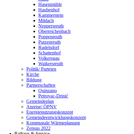
Hasenmühle
Haubenhof
Kammerstein
Mildach
Neppersreuth
Oberreichenbach
Poppenreuth
Putzenreuth
Rudelsdorf
Schattenhof
Volkersgau
Waikersreuth
Politik/ Parteien
Kirche
Bildung
Partnerschaften
Quinzano
Petrovac-Drinić
Gemeindeplan
Anreise/ ÖPNV
Energienutzungskonzept
Gemeindeentwicklungs­konzept
Kommunale Wärmeplanung
Zensus 2022
Rathaus & Service