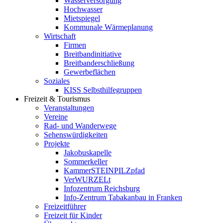
Wasserversorgung
Hochwasser
Mietspiegel
Kommunale Wärmeplanung
Wirtschaft
Firmen
Breitbandinitiative
Breitbanderschließung
Gewerbeflächen
Soziales
KISS Selbsthilfegruppen
Freizeit & Tourismus
Veranstaltungen
Vereine
Rad- und Wanderwege
Sehenswürdigkeiten
Projekte
Jakobuskapelle
Sommerkeller
KammerSTEINPILZpfad
VerWURZELt
Infozentrum Reichsburg
Info-Zentrum Tabakanbau in Franken
Freizeitführer
Freizeit für Kinder