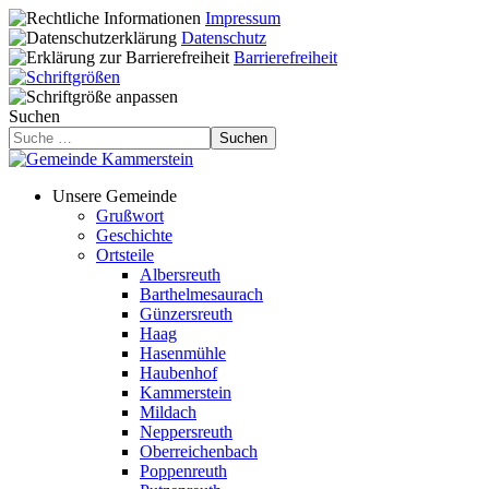
Impressum
Datenschutz
Barrierefreiheit
Suchen
Suchen
Unsere Gemeinde
Grußwort
Geschichte
Ortsteile
Albersreuth
Barthelmesaurach
Günzersreuth
Haag
Hasenmühle
Haubenhof
Kammerstein
Mildach
Neppersreuth
Oberreichenbach
Poppenreuth