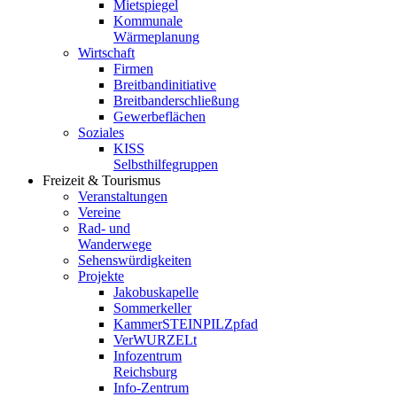
Mietspiegel
Kommunale
Wärmeplanung
Wirtschaft
Firmen
Breitbandinitiative
Breitbanderschließung
Gewerbeflächen
Soziales
KISS
Selbsthilfegruppen
Freizeit & Tourismus
Veranstaltungen
Vereine
Rad- und
Wanderwege
Sehenswürdigkeiten
Projekte
Jakobuskapelle
Sommerkeller
KammerSTEINPILZpfad
VerWURZELt
Infozentrum
Reichsburg
Info-Zentrum