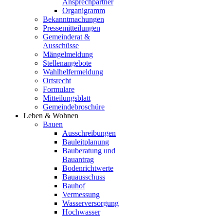
Ansprechpartner
Organigramm
Bekanntmachungen
Pressemitteilungen
Gemeinderat &
Ausschüsse
Mängelmeldung
Stellenangebote
Wahlhelfermeldung
Ortsrecht
Formulare
Mitteilungsblatt
Gemeindebroschüre
Leben & Wohnen
Bauen
Ausschreibungen
Bauleitplanung
Bauberatung und
Bauantrag
Bodenrichtwerte
Bauausschuss
Bauhof
Vermessung
Wasserversorgung
Hochwasser